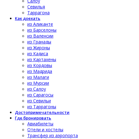
Салоу
Севилья
Таррагона
Как доехать
из Аликанте
из Барселоны
из Валенсии
из Гранады
из Жироны
из Кадиса
из Картахены
из Кордовы
из Мадрида
из Малаги
из Мурсии
из Салоу
из Сарагосы
из Севильи
из Таррагоны
Достопримечательности
Где бронировать
Авиабилеты
Отели и хостелы
Трансфер из аэропорта