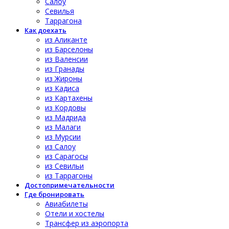
Салоу
Севилья
Таррагона
Как доехать
из Аликанте
из Барселоны
из Валенсии
из Гранады
из Жироны
из Кадиса
из Картахены
из Кордовы
из Мадрида
из Малаги
из Мурсии
из Салоу
из Сарагосы
из Севильи
из Таррагоны
Достопримечательности
Где бронировать
Авиабилеты
Отели и хостелы
Трансфер из аэропорта