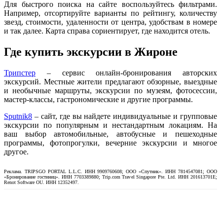
Для быстрого поиска на сайте воспользуйтесь фильтрами.
Например, отсортируйте варианты по рейтингу, количеству
звезд, стоимости, удаленности от центра, удобствам в номере
и так далее. Карта справа сориентирует, где находится отель.
Где купить экскурсии в Жироне
Трипстер
– сервис онлайн-бронирования авторских
экскурсий. Местные жители предлагают обзорные, выездные
и необычные маршруты, экскурсии по музеям, фотосессии,
мастер-классы, гастрономические и другие программы.
Sputnik8
– сайт, где вы найдете индивидуальные и групповые
экскурсии по популярным и нестандартным локациям. На
ваш выбор автомобильные, автобусные и пешеходные
программы, фотопрогулки, вечерние экскурсии и многое
другое.
Реклама. TRIPSGO PORTAL L.L.C. ИНН 9909760608; ООО «Спутник». ИНН 7814547081; ООО
«Бронирование гостиниц». ИНН 7703389880; Trip.com Travel Singapore Pte. Ltd. ИНН 201613701E;
Renot Software OU. ИНН 12352497.
VK