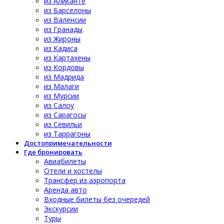
из Аликанте
из Барселоны
из Валенсии
из Гранады
из Жироны
из Кадиса
из Картахены
из Кордовы
из Мадрида
из Малаги
из Мурсии
из Салоу
из Сарагосы
из Севильи
из Таррагоны
Достопримечательности
Где бронировать
Авиабилеты
Отели и хостелы
Трансфер из аэропорта
Аренда авто
Входные билеты без очередей
Экскурсии
Туры