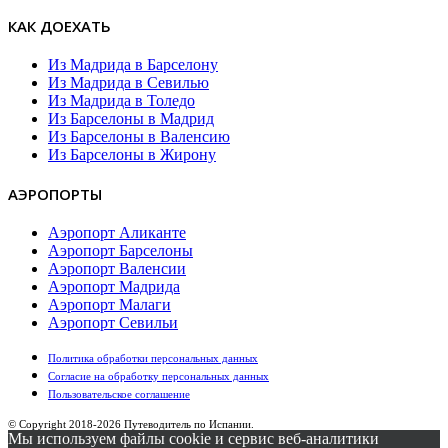
КАК ДОЕХАТЬ
Из Мадрида в Барселону
Из Мадрида в Севилью
Из Мадрида в Толедо
Из Барселоны в Мадрид
Из Барселоны в Валенсию
Из Барселоны в Жирону
АЭРОПОРТЫ
Аэропорт Аликанте
Аэропорт Барселоны
Аэропорт Валенсии
Аэропорт Мадрида
Аэропорт Малаги
Аэропорт Севильи
Политика обработки персональных данных
Согласие на обработку персональных данных
Пользовательское cоглашение
© Copyright 2018-
2026 Путеводитель по Испании.
Мы используем файлы cookie и сервис веб-аналитики